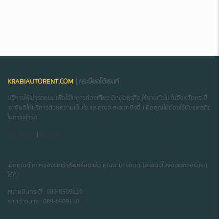
KRABIAUTORENT.COM
| กระบี่ออโต้เรนท์
บริการให้เช่ารถยนต์เพื่อใช้ในการท่องเที่ยว ติดต่อธุรกิจ ใช้งานทั่วไป ในจังหวัดกระบี่
เรายินดีให้บริการด้วยความเต็มใจ และคุณจะสะดวกยิ่งขึ้นเมื่อคุณไม้ต้องใช้บัตรเครดิต
ในการเช่ารถ
เกี่ยวกับเรา
|
ติดต่อเรา
เมื่อคุณทำการจองรถเช่าเรียบร้อยแล้ว คุณสามารถติดต่อแสดงใบจองและขอรับรถ
ได้ที่
สนามบินกระบี่ : 089-6509110
หาดอ่าวนาง : 089-6509110